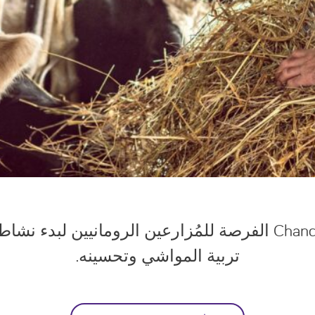
يتيح مشروع Chances for All الفرصة للمُزارعين الرومانيين
تربية المواشي وتحسينه.