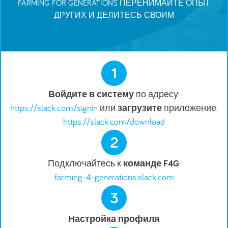
FARMING FOR GENERATIONS ПЕРЕНИМАЙТЕ ОПЫТ
ДРУГИХ И ДЕЛИТЕСЬ СВОИМ
1
Войдите в систему
по адресу:
https://slack.com/signin
или
загрузите
приложение:
https://slack.com/download
2
Подключайтесь к
команде F4G
:
farming-4-generations.slack.com
3
Настройка профиля