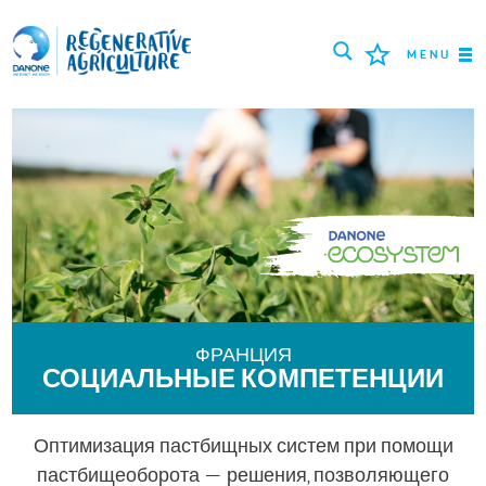
MENU
МИССИЯ
ФЕРМЕРЫ
ПЕРЕДОВЫЕ ПРАКТИКИ
ИНСТРУМЕНТЫ
LOGIN
ФРАНЦИЯ
СОЦИАЛЬНЫЕ КОМПЕТЕНЦИИ
РУССКИЙ
ROMÂNĂ
PORTUGUÊS
POLSKI
NEDERLANDS
FRANÇAIS
Оптимизация пастбищных систем при помощи
ENGLISH
DEUTSCH
العربية
пастбищеоборота — решения, позволяющего