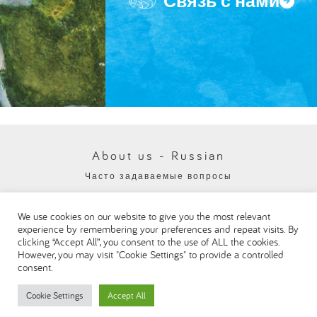
Связь с нами
About us - Russian
Часто задаваемые вопросы
Политика конфиденциальности
We use cookies on our website to give you the most relevant
Visit our Danone corporate website
experience by remembering your preferences and repeat visits. By
clicking “Accept All”, you consent to the use of ALL the cookies.
However, you may visit "Cookie Settings" to provide a controlled
consent.
Cookie Settings
Accept All