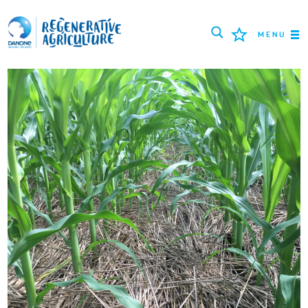
MENU
МИССИЯ
ФЕРМЕРЫ
ПЕРЕДОВЫЕ ПРАКТИКИ
ИНСТРУМЕНТЫ
LOGIN
РУССКИЙ
ROMÂNĂ
PORTUGUÊS
POLSKI
NEDERLANDS
FRANÇAIS
ESPAÑOL
ENGLISH
DEUTSCH