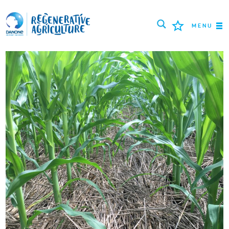
MENU
ROLNICY
NAJLEPSZE PRAKTYKI
NARZĘDZIA
LOGIN
РУССКИЙ
ROMÂNĂ
PORTUGUÊS
POLSKI
NEDERLANDS
FRANÇAIS
ESPAÑOL
ENGLISH
DEUTSCH
العربية