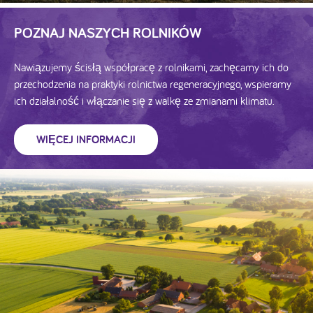
POZNAJ NASZYCH ROLNIKÓW
Nawiązujemy ścisłą współpracę z rolnikami, zachęcamy ich do
przechodzenia na praktyki rolnictwa regeneracyjnego, wspieramy
ich działalność i włączanie się z walkę ze zmianami klimatu.
WIĘCEJ INFORMACJI