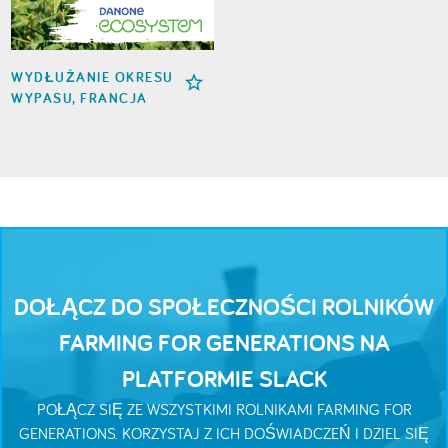
WYDŁUŻANIE OKRESU
WYPASU, FRANCJA
DOŁĄCZ DO SPOŁECZNOŚCI ROLNIKÓW
FARMING FOR GENERATIONS NA
PLATFORMIE SLACK
POŁĄCZ SIĘ ZE WSZYSTKIMI ROLNIKAMI FARMING FOR
GENERATIONS. KORZYSTAJ Z ICH DOŚWIADCZEŃ I DZIEL SIĘ