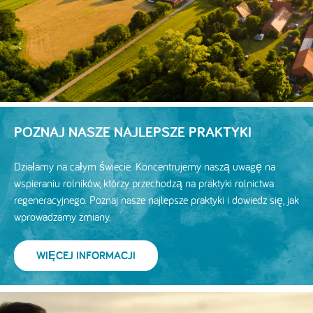
POZNAJ NASZE NAJLEPSZE PRAKTYKI
Działamy na całym świecie. Koncentrujemy naszą uwagę na
wspieraniu rolników, którzy przechodzą na praktyki rolnictwa
regeneracyjnego. Poznaj nasze najlepsze praktyki i dowiedz się, jak
wprowadzamy zmiany.
WIĘCEJ INFORMACJI