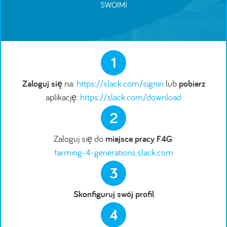
SWOIMI
1
Zaloguj się
na:
https://slack.com/signin
lub
pobierz
aplikację:
https://slack.com/download
2
Zaloguj się do
miejsce pracy F4G
:
farming-4-generations.slack.com
3
Skonfiguruj swój profil
4