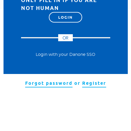
ONLY FILL IN IF YOU ARE
NOT HUMAN
OR
Login with your Danone SSO
Forgot password
or
Register