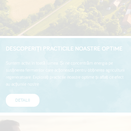
DESCOPERIȚI PRACTICILE NOASTRE OPTIME
Suntem activi în toată lumea. Și ne concentrăm energia pe
susținerea fermierilor care acționează pentru obținerea agriculturii
regeneratoare. Explorați practicile noastre optime și aflați ce efect
au acțiunile nostre
DETALII