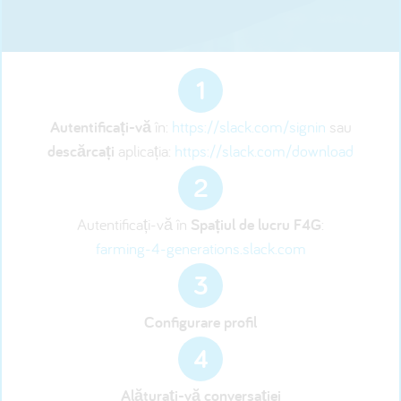
1
Autentificați-vă
în:
https://slack.com/signin
sau
descărcați
aplicația:
https://slack.com/download
2
Autentificați-vă în
Spațiul de lucru F4G
:
farming-4-generations.slack.com
3
Configurare profil
4
Alăturați-vă conversației