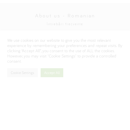
About us - Romanian
Întrebări frecvente
Politica de confidențialitate
We use cookies on our website to give you the most relevant
Visit our Danone corporate website
experience by remembering your preferences and repeat visits. By
clicking “Accept All”, you consent to the use of ALL the cookies.
However, you may visit "Cookie Settings" to provide a controlled
consent.
Cookie Settings
Accept All