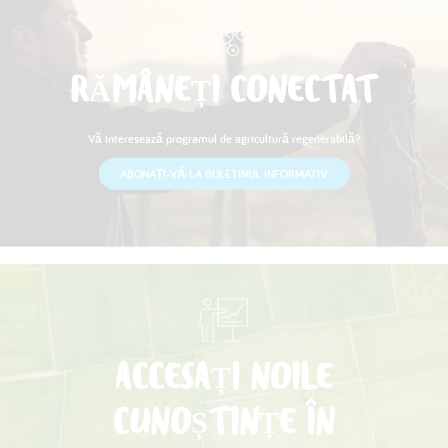
RĂMÂNEȚI CONECTAT
Vă interesează programul de agricultură regenerabilă?
ABONAȚI-VĂ LA BULETINUL INFORMATIV
ACCESAȚI NOILE
CUNOȘTINȚE ÎN