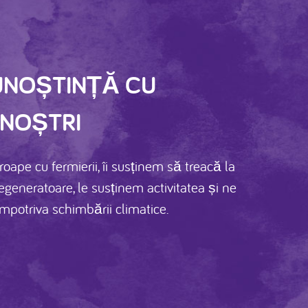
UNOȘTINȚĂ CU
 NOȘTRI
ape cu fermierii, îi susținem să treacă la
regeneratoare, le susținem activitatea și ne
mpotriva schimbării climatice.