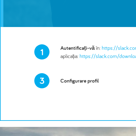
Autentificați-vă
în:
https://slack.c
1
aplicația:
https://slack.com/downlo
3
Configurare profil