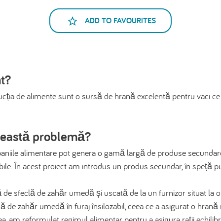
ADD TO FAVOURITES
nt?
ția de alimente sunt o sursă de hrană excelentă pentru vaci ce 
ceastă problemă?
aniile alimentare pot genera o gamă largă de produse secundare.
rabile. În acest proiect am introdus un produs secundar, în speță p
pă de sfeclă de zahăr umedă și uscată de la un furnizor situat la
de zahăr umedă în furaj însilozabil, ceea ce a asigurat o hrană i
, am reformulat regimul alimentar pentru a asigura rații echilibr