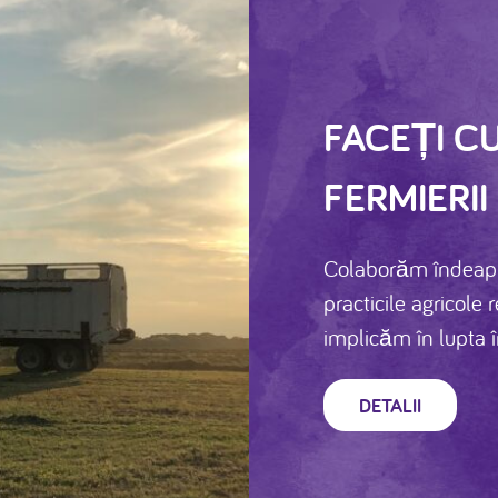
FACEȚI C
FERMIERII
Colaborăm îndeapro
practicile agricole 
implicăm în lupta î
DETALII