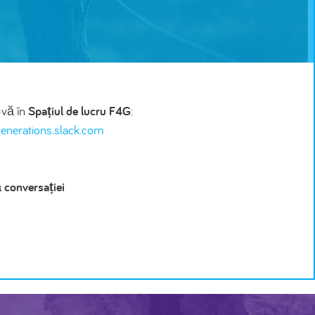
-vă în
Spațiul de lucru F4G
:
enerations.slack.com
 conversației