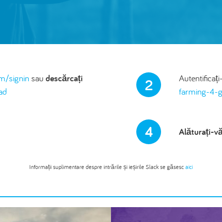
om/signin
sau
descărcați
Autentificați
2
ad
farming-4-g
4
Alăturați-vă
Informații suplimentare despre intrările și ieșirile Slack se găsesc
aici