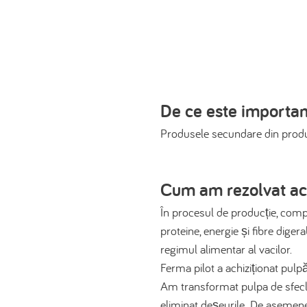
De ce este importa
Produsele secundare din produc
Cum am rezolvat a
În procesul de producție, comp
proteine, energie și fibre dige
regimul alimentar al vacilor.
Ferma pilot a achiziționat pul
Am transformat pulpa de sfeclă 
eliminat deșeurile. De asemenea