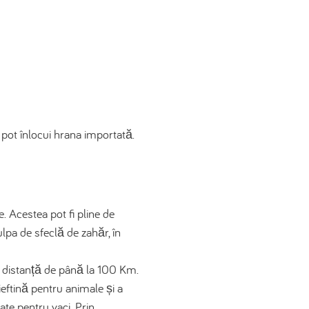
pot înlocui hrana importată.
 Acestea pot fi pline de
ulpa de sfeclă de zahăr, în
 o distanță de până la 100 Km.
eftină pentru animale și a
ate pentru vaci. Prin