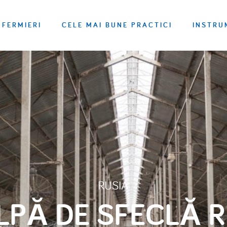
FERMIERI
CELE MAI BUNE PRACTICI
INSTRU
RUSIA
ULPĂ DE SFECLĂ 