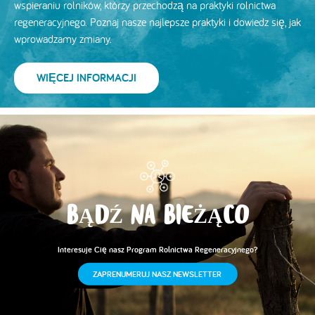
wspieraniu rolników, którzy przechodzą na praktyki rolnictwa
regeneracyjnego. Poznaj nasze najlepsze praktyki i dowiedz się, jak
wprowadzamy zmiany.
WIĘCEJ INFORMACJI
BĄDŹ NA BIEŻĄCO
Interesuje Cię nasz Program Rolnictwa Regeneracyjnego?
ZAPRENUMERUJ NASZ NEWSLETTER