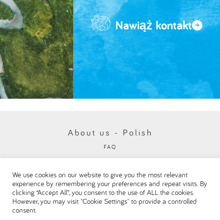
Nawiąż kontakt
About us - Polish
FAQ
Polityka ochrony prywatności
We use cookies on our website to give you the most relevant
Visit our Danone corporate website
experience by remembering your preferences and repeat visits. By
clicking “Accept All”, you consent to the use of ALL the cookies.
However, you may visit "Cookie Settings" to provide a controlled
consent.