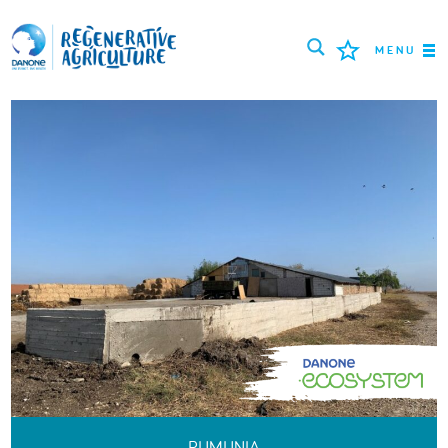
MENU
ROLNICY
NAJLEPSZE PRAKTYKI
NARZĘDZIA
LOGIN
РУССКИЙ
ROMÂNĂ
PORTUGUÊS
POLSKI
NEDERLANDS
FRANÇAIS
ESPAÑOL
ENGLISH
DEUTSCH
العربية
RUMUNIA