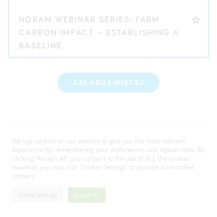
NORAM WEBINAR SERIES: FARM
CARBON IMPACT – ESTABLISHING A
BASELINE
ZAŁADUJ WIĘCEJ
We use cookies on our website to give you the most relevant
About us - Polish
experience by remembering your preferences and repeat visits. By
clicking “Accept All”, you consent to the use of ALL the cookies.
FAQ
However, you may visit "Cookie Settings" to provide a controlled
consent.
Polityka ochrony prywatności
Visit our Danone corporate website
Cookie Settings
Accept All