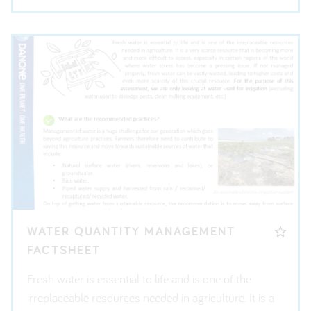
WATER QUANTITY MANAGEMENT
FACTSHEET
Fresh water is essential to life and is one of the
irreplaceable resources needed in agriculture. It is a