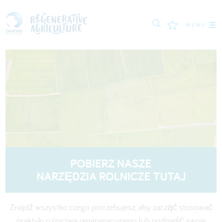
MENU
ROLNICY
NAJLEPSZE PRAKTYKI
NARZĘDZIA
LOGIN
РУССКИЙ
ROMÂNĂ
PORTUGUÊS
POBIERZ NASZE
POLSKI
NEDERLANDS
FRANÇAIS
NARZĘDZIA ROLNICZE TUTAJ
ESPAÑOL
ENGLISH
DEUTSCH
Znajdź wszystko czego potrzebujesz, aby zacząć stosować
العربية
praktyki rolnictwa regeneracyjnego lub podnieść swoje