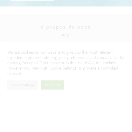
à propos de nous
FAQ
Politique en matière de protection de la vie privée
We use cookies on our website to give you the most relevant
Visitez notre site institutionnel Danone
experience by remembering your preferences and repeat visits. By
clicking “Accept All”, you consent to the use of ALL the cookies.
However, you may visit "Cookie Settings" to provide a controlled
consent.
Cookie Settings
Accept All