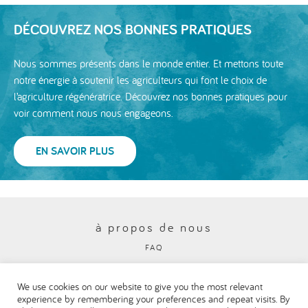
DÉCOUVREZ NOS BONNES PRATIQUES
Nous sommes présents dans le monde entier. Et mettons toute
notre énergie à soutenir les agriculteurs qui font le choix de
l’agriculture régénératrice. Découvrez nos bonnes pratiques pour
voir comment nous nous engageons.
EN SAVOIR PLUS
à propos de nous
FAQ
Politique en matière de protection de la vie privée
We use cookies on our website to give you the most relevant
Visitez notre site institutionnel Danone
experience by remembering your preferences and repeat visits. By