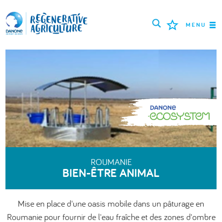
MENU
MISSION
AGRICULTEURS
BONNES PRATIQUES
OUTILS
LOGIN
ROUMANIE
BIEN-ÊTRE ANIMAL
РУССКИЙ
ROMÂNĂ
PORTUGUÊS
POLSKI
NEDERLANDS
FRANÇAIS
Mise en place d'une oasis mobile dans un pâturage en
ENGLISH
DEUTSCH
العربية
Roumanie pour fournir de l'eau fraîche et des zones d'ombre