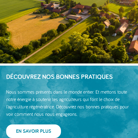
DÉCOUVREZ NOS BONNES PRATIQUES
Nous sommes présents dans le monde entier. Et mettons toute
notre énergie à soutenir les agriculteurs qui font le choix de
l’agriculture régénératrice. Découvrez nos bonnes pratiques pour
voir comment nous nous engageons.
EN SAVOIR PLUS