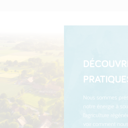
DÉCOUVR
PRATIQUE
Nous sommes prése
notre énergie à sout
l’agriculture régén
voir comment nous