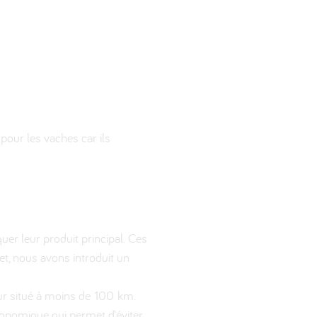
pour les vaches car ils
uer leur produit principal. Ces
et, nous avons introduit un
eur situé à moins de 100 km.
conomique qui permet d’éviter