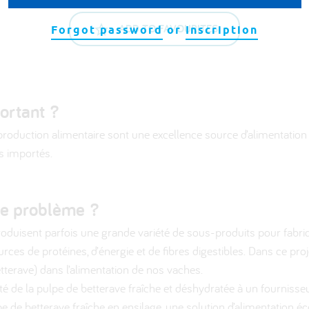
ADD TO FAVOURITES
Forgot password
or
Inscription
ortant ?
production alimentaire sont une excellence source d’alimentation 
s importés.
e problème ?
roduisent parfois une grande variété de sous-produits pour fabriq
ces de protéines, d’énergie et de fibres digestibles. Dans ce proj
etterave) dans l’alimentation de nos vaches.
eté de la pulpe de betterave fraîche et déshydratée à un fourniss
 de betterave fraîche en ensilage, une solution d’alimentation é