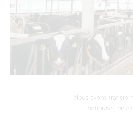
Nous avons transform
betterave) en al