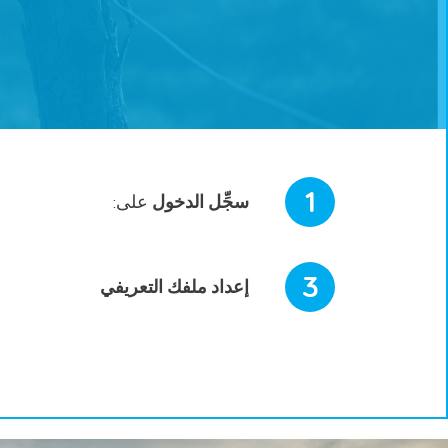
1
سجِّل الدخول
على:
3
إعداد ملفك التعريفي