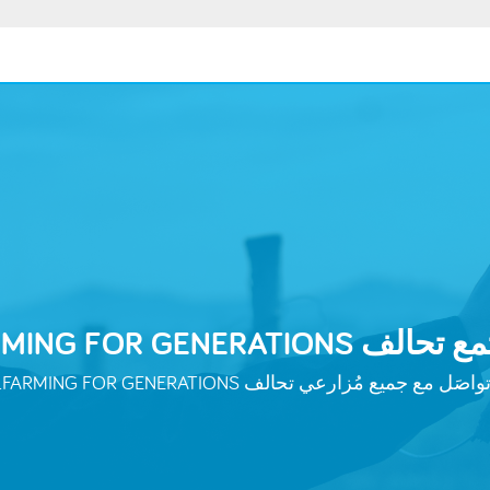
FARMING FOR  على SLACK
واصَل مع جميع مُزارعي تحالف FARMING FOR GENERATIONS.