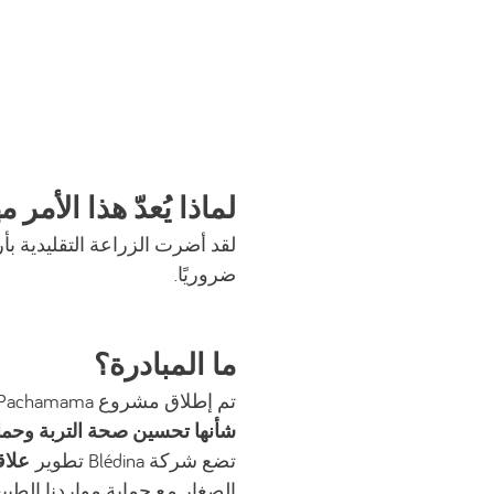
لماذا يُعدّ هذا الأمر م
لقد أضرت الزراعة التقليدية بأر
ضروريًا.
ما المبادرة؟
تم إطلاق مشروع Pachamama في عام 2020 من أجل
شأنها تحسين صحة التربة وحماية
تضع شركة Blédina تطوير
علاق
الصغار مع حماية مواردنا الطبيع