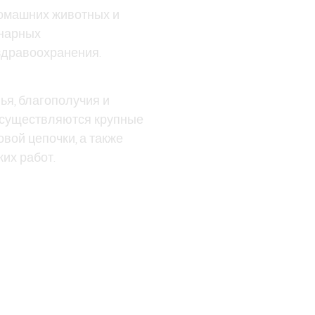
домашних животных и
инарных
здравоохранения.
ья, благополучия и
 осуществляются крупные
вой цепочки, а также
их работ.