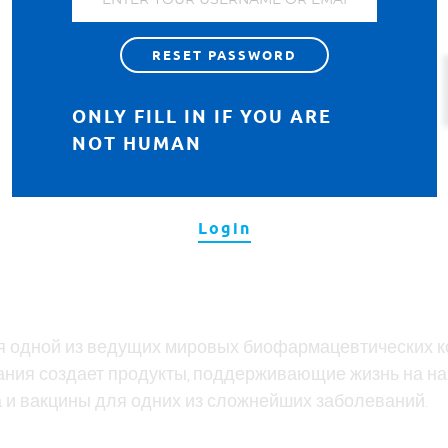
ONLY FILL IN IF YOU ARE
NOT HUMAN
Login
тся одной из ведущих мировых биофармацевтических 
ания создает продукты, поддерживающие жизнь на на
 и вакцины для одних из сложнейших заболеваний.