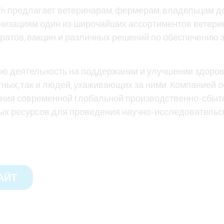
lth предлагает ветеринарам, фермерам, владельцам 
низациям один из широчайших ассортиментов ветер
атов, вакцин и различных решений по обеспечению 
ю деятельность на поддержании и улучшении здоров
тных, так и людей, ухаживающих за ними. Компанией
ния современной глобальной производственно-сбыто
х ресурсов для проведения научно-исследовательск
АЙТ