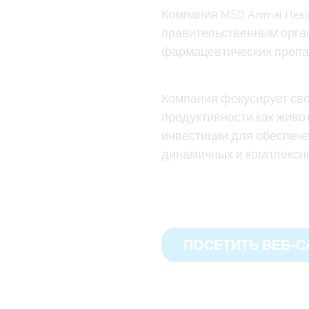
Компания MSD Animal Hea
правительственным орга
фармацевтических препар
Компания фокусирует сво
продуктивности как живо
инвестиции для обеспече
динамичных и комплексны
ПОСЕТИТЬ ВЕБ-С