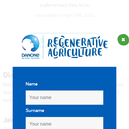
suplementacji diety krów.
Last updated on April 19th, 2022
ADD TO FAVOURITES
Dlaczego to ma znaczenie?
Name
*
Dieta stanowi podstawę zdrowia krów. Istotne znaczenie ma
dostosowanie diety, aby zadbać o zdrowie krów i podnieść
wydajność mleczną.
Surname
*
Jak sobie poradziliśmy?