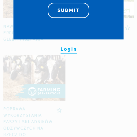
NAWOŻENIE
WYDŁUŻANIE OKRESU
PRECYZYJNE I STAN
WYPASU, FRANCJA
GLEBY, HISZPANIA
Login
POPRAWA
WYKORZYSTANIA
PASZY I SKŁADNIKÓW
ODŻYWCZYCH NA
RZECZ DO