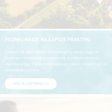
POZNAJ NASZE NAJLEPSZE PRAKTYKI
Działamy na całym świecie. Koncentrujemy naszą uwagę na
wspieraniu rolników, którzy przechodzą na praktyki rolnictwa
regeneracyjnego. Poznaj nasze najlepsze praktyki i dowiedz się, jak
wprowadzamy zmiany.
WIĘCEJ INFORMACJI