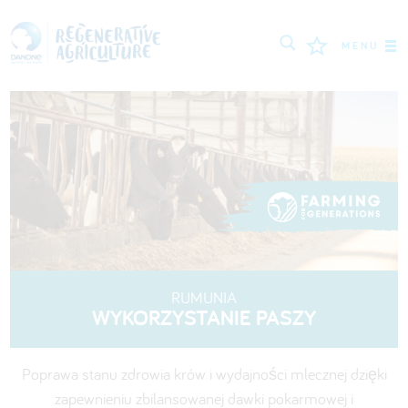
MENU
ROLNICY
NAJLEPSZE PRAKTYKI
NARZĘDZIA
LOGIN
РУССКИЙ
ROMÂNĂ
PORTUGUÊS
RUMUNIA
WYKORZYSTANIE PASZY
POLSKI
NEDERLANDS
FRANÇAIS
ENGLISH
DEUTSCH
العربية
Poprawa stanu zdrowia krów i wydajności mlecznej dzięki
zapewnieniu zbilansowanej dawki pokarmowej i