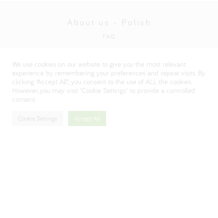
About us - Polish
FAQ
Polityka ochrony prywatności
We use cookies on our website to give you the most relevant
Visit our Danone corporate website
experience by remembering your preferences and repeat visits. By
clicking “Accept All”, you consent to the use of ALL the cookies.
However, you may visit "Cookie Settings" to provide a controlled
consent.
Cookie Settings
Accept All