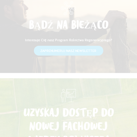
BĄDŹ NA BIEŻĄCO
Interesuje Cię nasz Program Rolnictwa Regeneracyjnego?
ZAPRENUMERUJ NASZ NEWSLETTER
UZYSKAJ DOSTĘP DO
NOWEJ FACHOWEJ