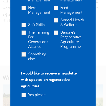
każdego gospodarstwa rolnego. Ta praktyka może zostać
Herd
Feed
wdrożona w każdym gospodarstwie rolnym, które boryka
Management
Management
się z problemami związanymi z bilansowaniem energii w
Animal Health
diecie.
Soft Skills
& Welfare
The Farming
Danone’s
For
Regenerative
Powrót do naszych najlepszych praktyk
Generations
Agriculture
Alliance
Programme
Something
else
I would like to receive a newsletter
Więcej studiów przypadku
with updates on regenerative
agriculture
Yes please