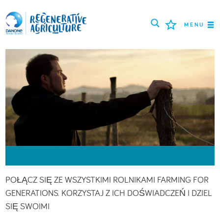
MENU
ROLNICY
NAJLEPSZE PRAKTYKI
NARZĘDZIA
LOGIN
РУССКИЙ
ROMÂNĂ
PORTUGUÊS
POLSKI
NEDERLANDS
FRANÇAIS
POŁĄCZ SIĘ ZE WSZYSTKIMI ROLNIKAMI FARMING FOR
ESPAÑOL
ENGLISH
DEUTSCH
GENERATIONS. KORZYSTAJ Z ICH DOŚWIADCZEŃ I DZIEL
SIĘ SWOIMI
العربية