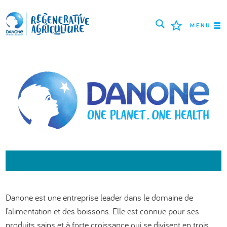
MENU
MISSION
AGRICULTEURS
BONNES PRATIQUES
OUTILS
LOGIN
РУССКИЙ
ROMÂNĂ
PORTUGUÊS
Danone est une entreprise leader dans le domaine de
POLSKI
NEDERLANDS
FRANÇAIS
l’alimentation et des boissons. Elle est connue pour ses
ESPAÑOL
ENGLISH
DEUTSCH
produits sains et à forte croissance qui se divisent en trois