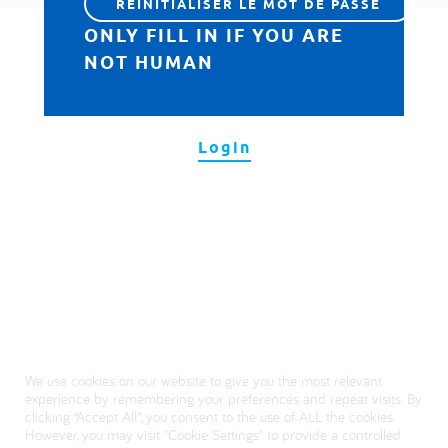
العربية
ONLY FILL IN IF YOU ARE
NOT HUMAN
Login
We use cookies on our website to give you the most relevant
experience by remembering your preferences and repeat visits. By
clicking “Accept All”, you consent to the use of ALL the cookies.
However, you may visit "Cookie Settings" to provide a controlled