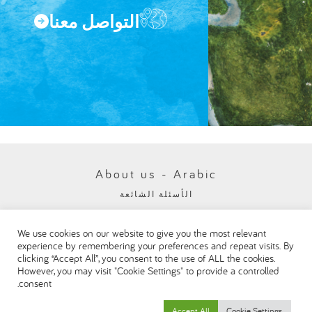
التواصل معنا
About us - Arabic
الأسئلة الشائعة
سياسة الخصوصية
We use cookies on our website to give you the most relevant
Visit our Danone corporate website
experience by remembering your preferences and repeat visits. By
clicking “Accept All”, you consent to the use of ALL the cookies.
However, you may visit "Cookie Settings" to provide a controlled
consent.
Accept All
Cookie Settings