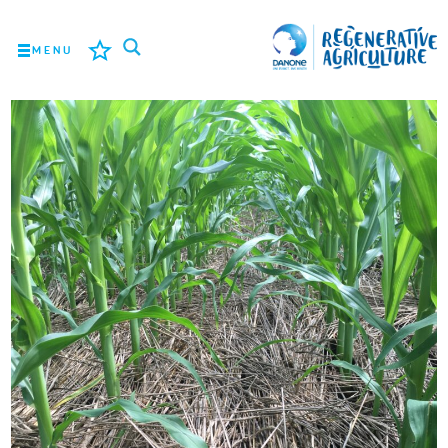
MENU
المهمة
المزارعون
أفضل الممارسات
الأدوات
LOGIN
ROMÂNĂ
РУССКИЙ
POLSKI
PORTUGUÊS
FRANÇAIS
NEDERLANDS