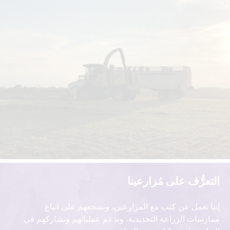
التعرُّف على مُزارعينا
إننا نعمل عن كثب مع المزارعين، ونشجعهم على اتباع
ممارسات الزراعة التجديدية، وندعم عملياتهم ونشاركهم في