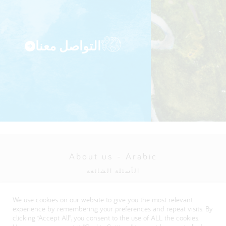
التواصل معنا
About us - Arabic
الأسئلة الشائعة
سياسة الخصوصية
We use cookies on our website to give you the most relevant
Visit our Danone corporate website
experience by remembering your preferences and repeat visits. By
clicking “Accept All”, you consent to the use of ALL the cookies.