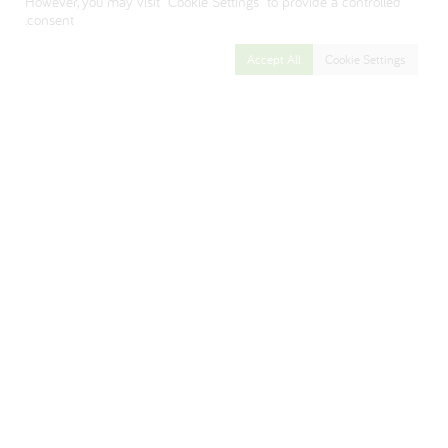
However, you may visit "Cookie Settings" to provide a controlled
consent.
Accept All
Cookie Settings