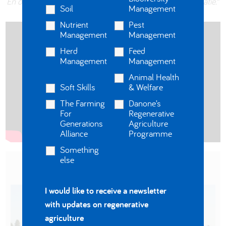
En om dat door te kunnen geven aan de volgende generatie.
“
Soil
Management
Nutrient
Pest
Management
Management
Herd
Feed
Management
Management
Animal Health
Soft Skills
& Welfare
The Farming
Danone’s
For
Regenerative
Generations
Agriculture
Alliance
Programme
Something
else
MEER VERHALEN VAN BOEREN
I would like to receive a newsletter
with updates on regenerative
agriculture