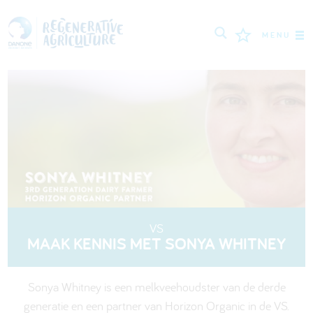
MENU
MISSIE
BOEREN
BESTE PRAKTIJKEN
TOOLS
LOGIN
VS
MAAK KENNIS MET SONYA WHITNEY
РУССКИЙ
ROMÂNĂ
PORTUGUÊS
POLSKI
NEDERLANDS
FRANÇAIS
Sonya Whitney is een melkveehoudster van de derde
ESPAÑOL
DEUTSCH
العربية
generatie en een partner van Horizon Organic in de VS.