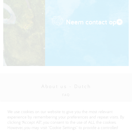
Neem contact op
About us - Dutch
FAQ
Privacybeleid
We use cookies on our website to give you the most relevant
Visit our Danone corporate website
experience by remembering your preferences and repeat visits. By
clicking “Accept All”, you consent to the use of ALL the cookies.
However, you may visit "Cookie Settings" to provide a controlled