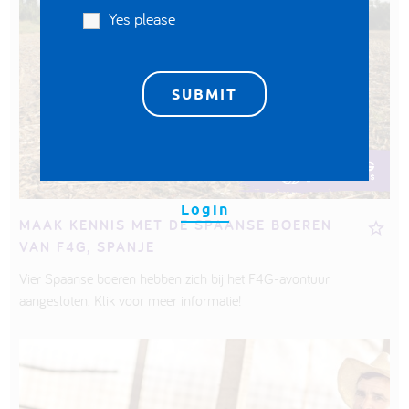
Yes please
Login
MAAK KENNIS MET DE SPAANSE BOEREN
VAN F4G, SPANJE
Vier Spaanse boeren hebben zich bij het F4G-avontuur
aangesloten. Klik voor meer informatie!