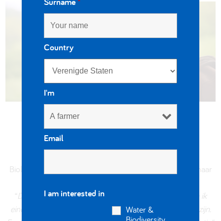
Surname
*
Country
I'm
Terug naar onze roots
Email
Biologische landbouw betekent voor Sonya teruggaan naar
onze roots.
I am interested in
“
Door over te schakelen op biologische landbouw kon ik
eindelijk thuis komen en mijn droom waarmaken: boer zijn.
Water &
Biodiversity