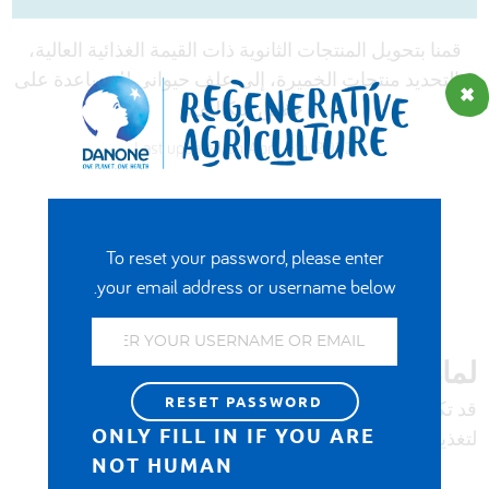
DEUTSCH
ENGLISH
ESPAÑOL
قمنا بتحويل المنتجات الثانوية ذات القيمة الغذائية العالية،
العربية
وبالتحديد منتجات الخميرة، إلى علف حيواني للمساعدة على
خفض التكاليف.
Last updated on April 6th, 2022
ADD TO FAVOURITES
To reset your password, please enter
your email address or username below.
لماذا يُعدّ هذا الأمر مهمًا؟
قد تكون المنتجات الثانوية من إنتاج الغذاء مصدرًا ممتازًا
ONLY FILL IN IF YOU ARE
لتغذية الأبقار، ويمكن أن تحلّ محلّ الأعلاف المستوردة.
NOT HUMAN