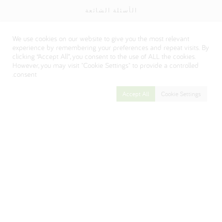
الأسئلة الشائعة
سياسة الخصوصية
We use cookies on our website to give you the most relevant
Visit our Danone corporate website
experience by remembering your preferences and repeat visits. By
clicking “Accept All”, you consent to the use of ALL the cookies.
However, you may visit "Cookie Settings" to provide a controlled
consent.
Accept All
Cookie Settings