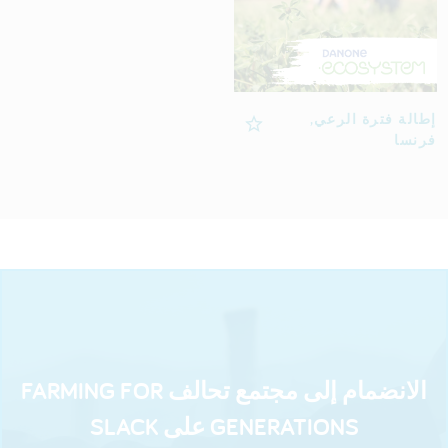
إطالة فترة الرعي,
فرنسا
الانضمام إلى مجتمع تحالف FARMING FOR
GENERATIONS على SLACK